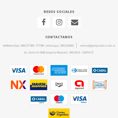
REDES SOCIALES
CONTACTANOS
teléfonos fijos: 3492 577380 - 577390 - whatsapp: 3492 624005
ventas@gomplastica.com.ar
Av. Santa Fe 1868 (esquina Mosconi) - RAFAELA - SANTA FE