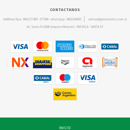
CONTACTANOS
teléfonos fijos: 3492 577380 - 577390 - whatsapp: 3492 624005
ventas@gomplastica.com.ar
Av. Santa Fe 1868 (esquina Mosconi) - RAFAELA - SANTA FE
INICIO