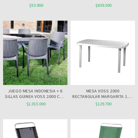
$53.900
$639.300
JUEGO MESA INDONESIA + 6
MESA VOSS 2000
SILLAS GUINEA VOSS 2000 CON
RECTANGULAR MARGARITA 1.35
TAPA DE VIDRIO
X 80 BLANCA
$1.015.000
$129.700